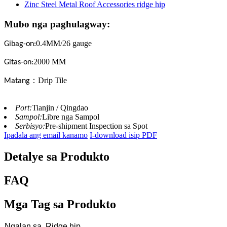
Mubo nga paghulagway:
0.4MM/26 gauge
Gibag-on:
2000 MM
Gitas-on:
：Drip Tile
Matang
Port:
Tianjin / Qingdao
Sampol:
Libre nga Sampol
Serbisyo:
Pre-shipment Inspection sa Spot
Ipadala ang email kanamo
I-download isip PDF
Detalye sa Produkto
FAQ
Mga Tag sa Produkto
Ngalan sa
Ridge hip