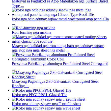
Materyal sa Pagtukod sa Atop Mabulukon nga Surface Barrel
Type ...
kolor nga bato adunay sapaw metal waterproof atop panel Cla
...
Roll-forming nga makina
Maayo nga kalidad nga roman nga bato nga adunay sapaw
nga atop nga mga sheet nga metal ...
Presyo sa Pabrika nga aluminyo Pre-Painted Steel Corrugated
...
Maayong Pagbaligya Z80 Galvanized Corrugated Steel
Roofing ...
Kolor nga PPGI PPGL Glazed Tile
Kolor nga adunay sapaw nga T profile sheet