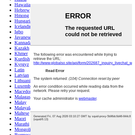
Hawaiian
Hebrew
Hmong
Hungarian
Icelandic
Igbo
Javanese
Kannada
Kazakh
Khmer
Kurdish
Kyrgyz
Latin
Latvian
Lithuanian
Luxembou..
Macedonian
Malagasy
Malay
Malayalam
Maltese
Maori
Marathi
Mongolian
Burmese