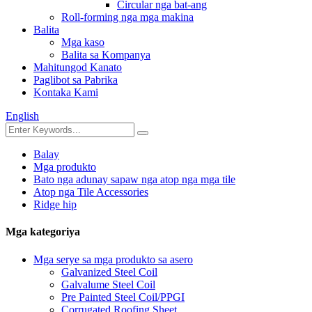
Circular nga bat-ang
Roll-forming nga mga makina
Balita
Mga kaso
Balita sa Kompanya
Mahitungod Kanato
Paglibot sa Pabrika
Kontaka Kami
English
Balay
Mga produkto
Bato nga adunay sapaw nga atop nga mga tile
Atop nga Tile Accessories
Ridge hip
Mga kategoriya
Mga serye sa mga produkto sa asero
Galvanized Steel Coil
Galvalume Steel Coil
Pre Painted Steel Coil/PPGI
Corrugated Roofing Sheet