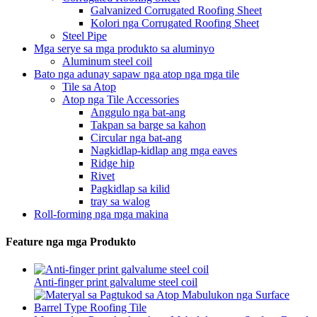
Galvanized Corrugated Roofing Sheet
Kolori nga Corrugated Roofing Sheet
Steel Pipe
Mga serye sa mga produkto sa aluminyo
Aluminum steel coil
Bato nga adunay sapaw nga atop nga mga tile
Tile sa Atop
Atop nga Tile Accessories
Anggulo nga bat-ang
Takpan sa barge sa kahon
Circular nga bat-ang
Nagkidlap-kidlap ang mga eaves
Ridge hip
Rivet
Pagkidlap sa kilid
tray sa walog
Roll-forming nga mga makina
Feature nga mga Produkto
Anti-finger print galvalume steel coil