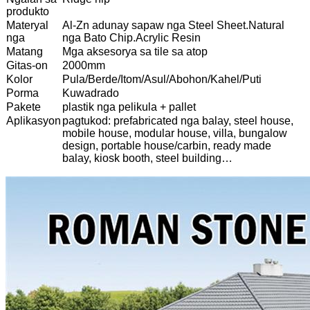
produkto
Materyal
Al-Zn adunay sapaw nga Steel Sheet.Natural
nga
nga Bato Chip.Acrylic Resin
Matang
Mga aksesorya sa tile sa atop
Gitas-on
2000mm
Kolor
Pula/Berde/Itom/Asul/Abohon/Kahel/Puti
Porma
Kuwadrado
Pakete
plastik nga pelikula + pallet
Aplikasyon
pagtukod: prefabricated nga balay, steel house,
mobile house, modular house, villa, bungalow
design, portable house/carbin, ready made
balay, kiosk booth, steel building…