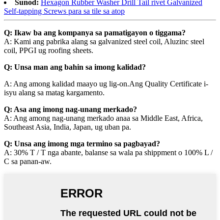
Sunod:
Hexagon Rubber Washer Drill Tail rivet Galvanized
Self-tapping Screws para sa tile sa atop
Q: Ikaw ba ang kompanya sa pamatigayon o tiggama?
A: Kami ang pabrika alang sa galvanized steel coil, Aluzinc steel
coil, PPGI ug roofing sheets.
Q: Unsa man ang bahin sa imong kalidad?
A: Ang among kalidad maayo ug lig-on.Ang Quality Certificate i-
isyu alang sa matag kargamento.
Q: Asa ang imong nag-unang merkado?
A: Ang among nag-unang merkado anaa sa Middle East, Africa,
Southeast Asia, India, Japan, ug uban pa.
Q: Unsa ang imong mga termino sa pagbayad?
A: 30% T / T nga abante, balanse sa wala pa shippment o 100% L /
C sa panan-aw.